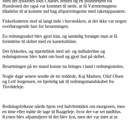
Men det lykkedes lods Charles Jensen og en politibetjent fra
Hundested der også var kommet til stede, at få Værmemagtens
tilladelse til at komme ind bag afspærrringerne med raketapparatere.
Fiskerkutteren stod så langt inde i havstokken, at der ikke var nogen
overhængende fare for besætningen.
En redningsraket blev gjort klar, og samtidig forsøgte man at få
forindelse til skibet med en kastelodsline.
Det lykkedes, og stjærteblok med ud- og indhalerline og
redningstrosse blev halet om bord og gjort fast på skibet.
Besætningen på tre mand kunne nu bringes i land i redningsstolen.
Nogle dage senere sendte de tre reddede, Kaj Madsen, Oluf Olsen
og Leif Jorgensen, en hjertelig tak til redningsmandskabet fra
Tisvildeleje.
Redningsfolkene nåede hjem ved halvfemtiden om morgenen, men
en time efter måtte de tage til Raageleje. hvor der var set nødblus.
Kysten blev afpatruljeret til det blev lyst, men der var intet at se.