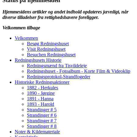
Status på hjemmesiden
Hjemmesidens artikler og andet indhold opdateres jævnligt, når
diverse tilladelser fra rettighedshavere foreligger.
Velkommen tilbage
Velkommen
Besøg Redningshuset
Visit Redningshuset
Besuchen Redningshuset
Redningshusets Historie
Redningsmænd fra Tisvildeleje
Redningshuset - Fotoalbum - Korte Film & Videoklip
Redningsprotokol-Strandfogeder
Historiske Redningsaktioner
1882 - Herkules
1890 - Jørgine
1891 - Hanna
1893 - Harold
Strandinger # 5
Strandinger # 6
Strandinger # 7
Strandinger # 8
Noter & Kildemateriale