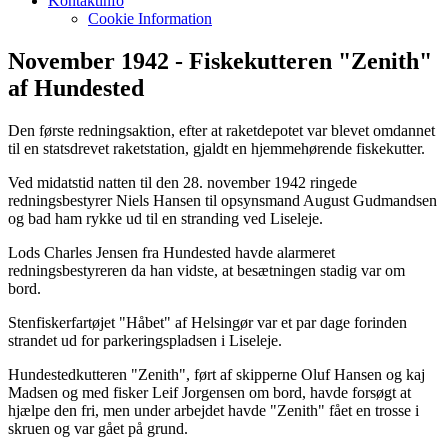
Kontaktinfo
Cookie Information
November 1942 - Fiskekutteren "
Zenith"
af Hundested
Den første redningsaktion, efter at raketdepotet var blevet omdannet
til en statsdrevet raketstation, gjaldt en hjemmehørende fiskekutter.
Ved midatstid natten til den 28. november 1942 ringede
redningsbestyrer Niels Hansen til opsynsmand August Gudmandsen
og bad ham rykke ud til en stranding ved Liseleje.
Lods Charles Jensen fra Hundested havde alarmeret
redningsbestyreren da han vidste, at besætningen stadig var om
bord.
Stenfiskerfartøjet "Håbet" af Helsingør var et par dage forinden
strandet ud for parkeringspladsen i Liseleje.
Hundestedkutteren "Zenith", ført af skipperne Oluf Hansen og kaj
Madsen og med fisker Leif Jorgensen om bord, havde forsøgt at
hjælpe den fri, men under arbejdet havde "Zenith" fået en trosse i
skruen og var gået på grund.