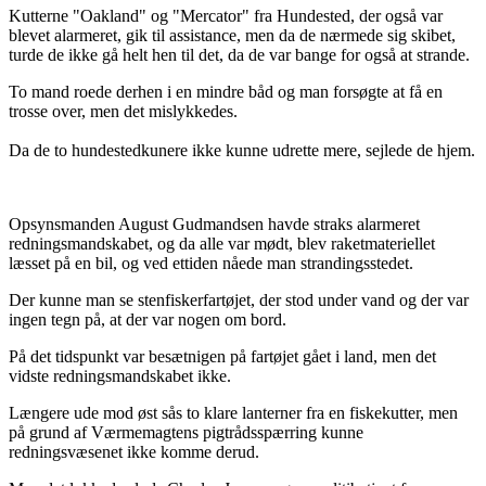
Kutterne "Oakland" og "Mercator" fra Hundested, der også var
blevet alarmeret, gik til assistance, men da de nærmede sig skibet,
turde de ikke gå helt hen til det, da de var bange for også at strande.
To mand roede derhen i en mindre båd og man forsøgte at få en
trosse over, men det mislykkedes.
Da de to hundestedkunere ikke kunne udrette mere, sejlede de hjem.
Opsynsmanden August Gudmandsen havde straks alarmeret
redningsmandskabet, og da alle var mødt, blev raketmateriellet
læsset på en bil, og ved ettiden nåede man strandingsstedet.
Der kunne man se stenfiskerfartøjet, der stod under vand og der var
ingen tegn på, at der var nogen om bord.
På det tidspunkt var besætnigen på fartøjet gået i land, men det
vidste redningsmandskabet ikke.
Længere ude mod øst sås to klare lanterner fra en fiskekutter, men
på grund af Værmemagtens pigtrådsspærring kunne
redningsvæsenet ikke komme derud.